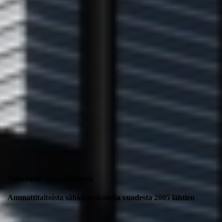
Sähköalan ammattilainen
Ammattitaitoista sähköurakointia vuodesta 2005 lähtien